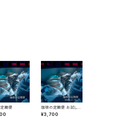
の定期便
珈琲の定期便 お試し3
ヶ月
400
¥3,700