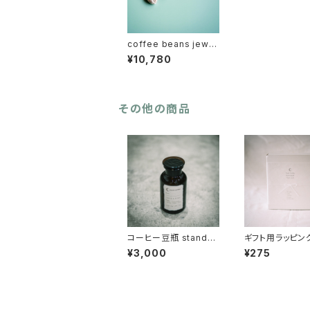
coffee beans jewel
ry
¥10,780
その他の商品
コーヒー豆瓶 standar
ギフト用ラッピン
d
¥3,000
¥275