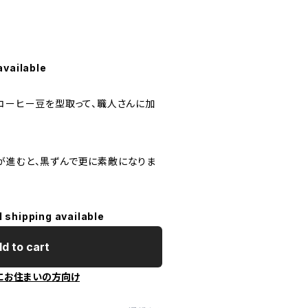
y
available
のコーヒー豆を型取って、職人さんに加
が進むと、黒ずんで更に素敵になりま
l shipping available
d to cart
にお住まいの方向け