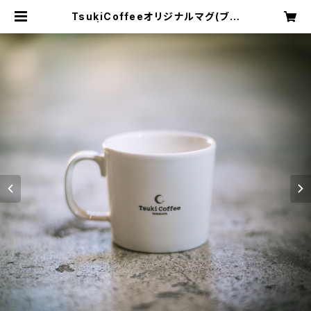
TsukiCoffeeオリジナルマグ(ブラ
ウン) | TsukiCafe-Koshindo2区